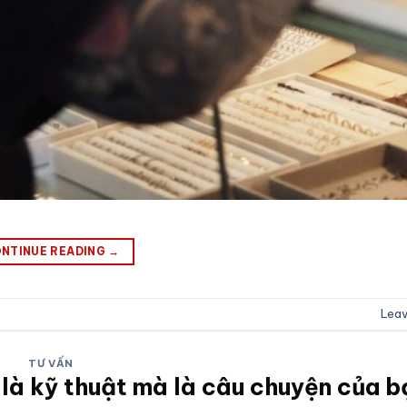
NTINUE READING
→
Lea
TƯ VẤN
là kỹ thuật mà là câu chuyện của b