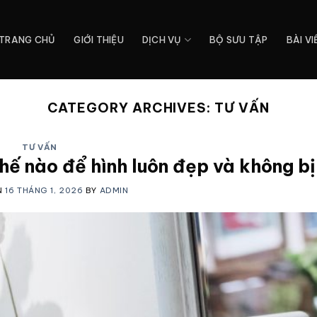
TRANG CHỦ
GIỚI THIỆU
DỊCH VỤ
BỘ SƯU TẬP
BÀI VI
CATEGORY ARCHIVES:
TƯ VẤN
TƯ VẤN
ế nào để hình luôn đẹp và không bị
N
16 THÁNG 1, 2026
BY
ADMIN