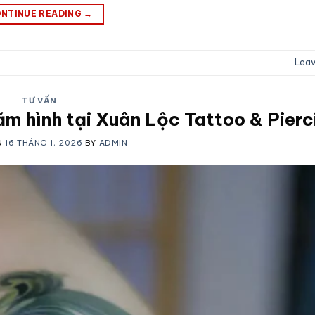
NTINUE READING
→
Lea
TƯ VẤN
m hình tại Xuân Lộc Tattoo & Pierc
N
16 THÁNG 1, 2026
BY
ADMIN