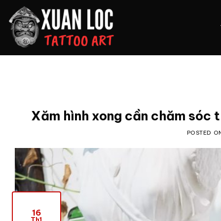
Skip
to
content
Xăm hình xong cần chăm sóc th
POSTED O
16
Th1