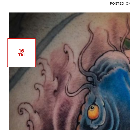
POSTED O
16
Th1