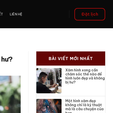
Đặt lịch
ẾT
LIÊN HỆ
 hư?
BÀI VIẾT MỚI NHẤT
Xăm hình xong cần
chăm sóc thế nào để
hình luôn đẹp và không
bị hư?
Một hình xăm đẹp
không chỉ là kỹ thuật
mà là câu chuyện của