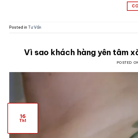
CO
Posted in
Tư Vấn
Vì sao khách hàng yên tâm xă
POSTED O
16
Th1